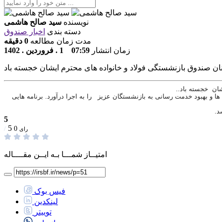
نویسنده
سید صالح هاشمی
دسته بندی
اخبار صندوق
مدت زمان مطالعه
0 دقیقه
زمان انتشار
07:59 1 . فروردین . 1402
ا و بهبود خدمت رسانی به بازنشستگان عزیز را به اجرا درآورد. برنامه هایی
د.
5
5
/
0
رای
امتیــاز شمـــا بـه ایــن مقــــاله
فیس بوک
لینکدین
توییتر