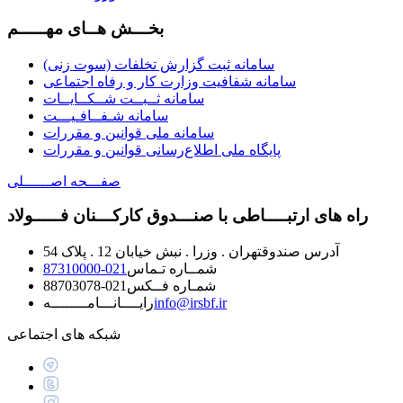
بخـــش هــای مهـــــم
سامانه ثبت گزارش تخلفات (سوت زنی)
سامانه شفافیت وزارت کار و رفاه اجتماعی
سامانه ثــبــت شــکــایــات
سامانه شـفــافـیـــت
سامانه ملی قوانین و مقررات
پایگاه ملی اطلاع‌رسانی قوانین و مقررات
صفـــحه اصــــــلی
راه های ارتبــــاطی با صنـــدوق کارکـــنان فـــــولاد
آدرس صندوق
تهران . وزرا . نبش خیابان 12 . پلاک 54
شمــاره تـماس
021-87310000
شمـاره فــکس
021-88703078
info@irsbf.ir
رايــــانـــامــــــــه
شبکه های اجتماعی