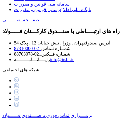
سامانه ملی قوانین و مقررات
پایگاه ملی اطلاع‌رسانی قوانین و مقررات
صفـــحه اصــــــلی
راه های ارتبــــاطی با صنـــدوق کارکـــنان فـــــولاد
آدرس صندوق
تهران . وزرا . نبش خیابان 12 . پلاک 54
شمــاره تـماس
021-87310000
شمـاره فــکس
021-88703078
info@irsbf.ir
رايــــانـــامــــــــه
شبکه های اجتماعی
برقــــراری تماس فوری با
صــــندوق فــــــولاد