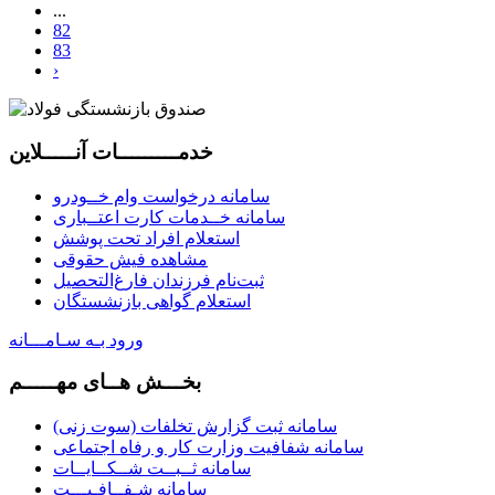
...
82
83
›
خدمـــــــــات آنـــــلاین
سامانه درخواست وام خــودرو
سامانه خــدمات کارت اعتــباری
استعلام افراد تحت پوشش
مشاهده فیش حقوقی
ثبت‌نام فرزندان فارغ‌التحصيل
استعلام گواهی بازنشستگان
ورود بـه سـامـــانه
بخـــش هــای مهـــــم
سامانه ثبت گزارش تخلفات (سوت زنی)
سامانه شفافیت وزارت کار و رفاه اجتماعی
سامانه ثــبــت شــکــایــات
سامانه شـفــافـیـــت